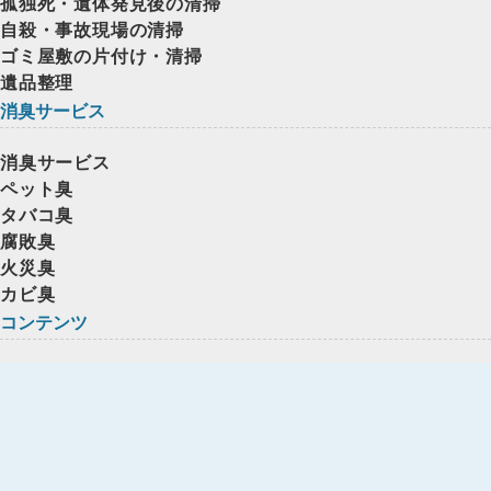
孤独死・遺体発見後の清掃
自殺・事故現場の清掃
ゴミ屋敷の片付け・清掃
遺品整理
消臭サービス
消臭サービス
ペット臭
タバコ臭
腐敗臭
火災臭
カビ臭
コンテンツ
消臭プロの技術
消臭の料金表
対応エリア
実績紹介
よくある質問