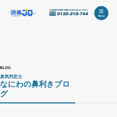
Menu
BLOG
臭気判定士
なにわの鼻利きブロ
グ